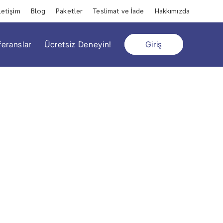
letişim
Blog
Paketler
Teslimat ve İade
Hakkımızda
feranslar
Ücretsiz Deneyin!
Giriş