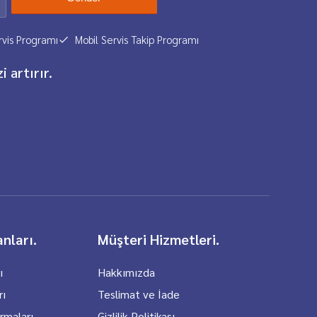
vis Programı
Mobil Servis Takip Programı
i artırır.
nları.
Müşteri Hizmetleri.
ı
Hakkımızda
rı
Teslimat ve İade
rmaları
Gizlilik Politikası